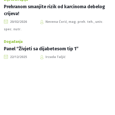
Prehranom smanjite rizik od karcinoma debelog
crijeva!
20/02/2026
Nevena Ćorić, mag. preh. teh., univ.
spec. nutr.
Događanja
Panel “Živjeti sa dijabetesom tip 1”
22/12/2025
Irzada Taljić