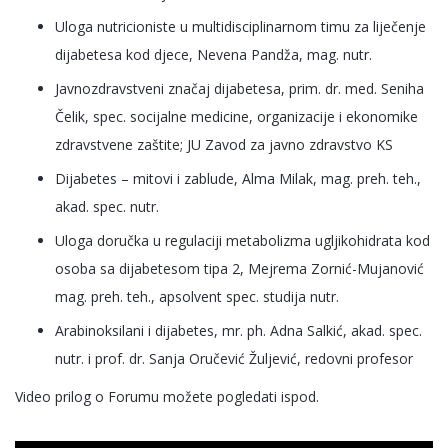
Uloga nutricioniste u multidisciplinarnom timu za liječenje
dijabetesa kod djece, Nevena Pandža, mag. nutr.
Javnozdravstveni značaj dijabetesa, prim. dr. med. Seniha
Čelik, spec. socijalne medicine, organizacije i ekonomike
zdravstvene zaštite; JU Zavod za javno zdravstvo KS
Dijabetes – mitovi i zablude, Alma Milak, mag. preh. teh.,
akad. spec. nutr.
Uloga doručka u regulaciji metabolizma ugljikohidrata kod
osoba sa dijabetesom tipa 2, Mejrema Zornić-Mujanović
mag. preh. teh., apsolvent spec. studija nutr.
Arabinoksilani i dijabetes, mr. ph. Adna Salkić, akad. spec.
nutr. i prof. dr. Sanja Oručević Žuljević, redovni profesor
Video prilog o Forumu možete pogledati ispod.