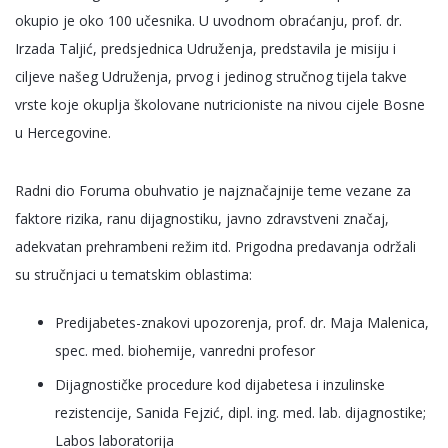
okupio je oko 100 učesnika. U uvodnom obraćanju, prof. dr.
Irzada Taljić, predsjednica Udruženja, predstavila je misiju i
ciljeve našeg Udruženja, prvog i jedinog stručnog tijela takve
vrste koje okuplja školovane nutricioniste na nivou cijele Bosne
u Hercegovine.
Radni dio Foruma obuhvatio je najznačajnije teme vezane za
faktore rizika, ranu dijagnostiku, javno zdravstveni značaj,
adekvatan prehrambeni režim itd. Prigodna predavanja održali
su stručnjaci u tematskim oblastima:
Predijabetes-znakovi upozorenja, prof. dr. Maja Malenica,
spec. med. biohemije, vanredni profesor
Dijagnostičke procedure kod dijabetesa i inzulinske
rezistencije, Sanida Fejzić, dipl. ing. med. lab. dijagnostike;
Labos laboratorija