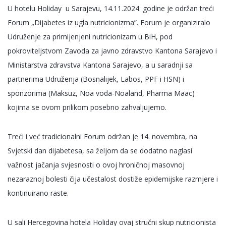
U hotelu Holiday u Sarajevu, 14.11.2024. godine je održan treći
Forum „Dijabetes iz ugla nutricionizma”. Forum je organiziralo
Udruženje za primijenjeni nutricionizam u BiH, pod
pokroviteljstvom Zavoda za javno zdravstvo Kantona Sarajevo i
Ministarstva zdravstva Kantona Sarajevo, a u saradnji sa
partnerima Udruženja (Bosnalijek, Labos, PPF i HSN) i
sponzorima (Maksuz, Noa voda-Noaland, Pharma Maac)
kojima se ovom prilikom posebno zahvaljujemo.
Treći i već tradicionalni Forum održan je 14. novembra, na
Svjetski dan dijabetesa, sa željom da se dodatno naglasi
važnost jačanja svjesnosti o ovoj hroničnoj masovnoj
nezaraznoj bolesti čija učestalost dostiže epidemijske razmjere i
kontinuirano raste.
U sali Hercegovina hotela Holiday ovaj stručni skup nutricionista