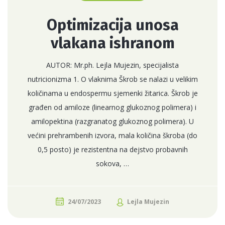
Optimizacija unosa
vlakana ishranom
AUTOR: Mr.ph. Lejla Mujezin, specijalista
nutricionizma 1. O vlaknima Škrob se nalazi u velikim
količinama u endospermu sjemenki žitarica. Škrob je
građen od amiloze (linearnog glukoznog polimera) i
amilopektina (razgranatog glukoznog polimera). U
većini prehrambenih izvora, mala količina škroba (do
0,5 posto) je rezistentna na dejstvo probavnih
sokova, …
24/07/2023
Lejla Mujezin