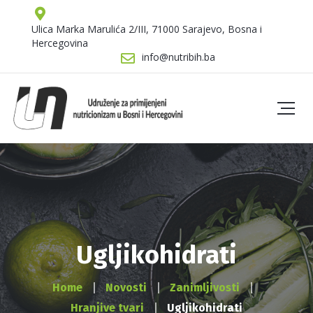
Ulica Marka Marulića 2/III, 71000 Sarajevo, Bosna i
Hercegovina
info@nutribih.ba
Ugljikohidrati
Home
Novosti
Zanimljivosti
Hranjive tvari
Ugljikohidrati