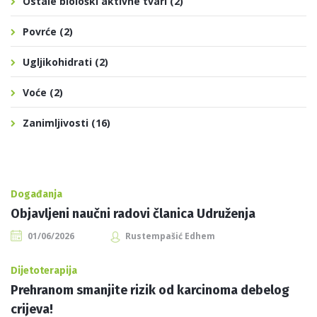
Ostale biološki aktivne tvari
(2)
Povrće
(2)
Ugljikohidrati
(2)
Voće
(2)
Zanimljivosti
(16)
Događanja
Objavljeni naučni radovi članica Udruženja
01/06/2026
Rustempašić Edhem
Dijetoterapija
Prehranom smanjite rizik od karcinoma debelog
crijeva!