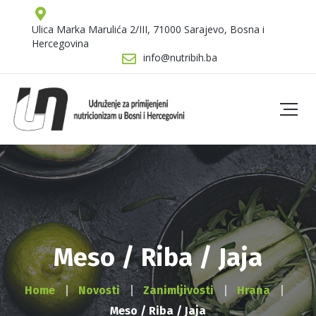
Ulica Marka Marulića 2/III, 71000 Sarajevo, Bosna i
Hercegovina
info@nutribih.ba
Meso / Riba / Jaja
Home
Novosti
Zanimljivosti
Hrana
Meso / Riba / Jaja