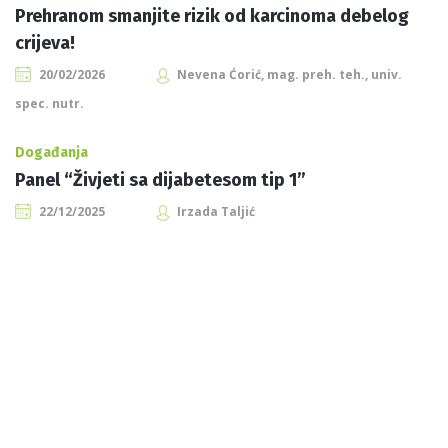
Prehranom smanjite rizik od karcinoma debelog
crijeva!
20/02/2026
Nevena Ćorić, mag. preh. teh., univ.
spec. nutr.
Događanja
Panel “Živjeti sa dijabetesom tip 1”
22/12/2025
Irzada Taljić