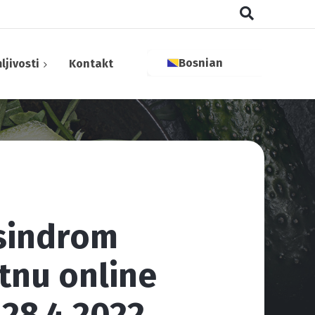
Bosnian
ljivosti
Kontakt
aktivne tvari
 sindrom
 bilje
tnu online
28.4.2022.
tivi