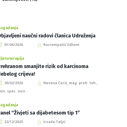
ogađanja
bjavljeni naučni radovi članica Udruženja
01/06/2026
Rustempašić Edhem
ijetoterapija
rehranom smanjite rizik od karcinoma
ebelog crijeva!
20/02/2026
Nevena Ćorić, mag. preh. teh.,
niv. spec. nutr.
ogađanja
anel “Živjeti sa dijabetesom tip 1”
22/12/2025
Irzada Taljić