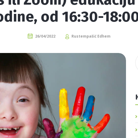
odine, od 16:30-18:00
Meso / Riba / Jaja
Dijetoterapija
Masti i ulja
Dijetetika
26/04/2022
Rustempašić Edhem
Štetne tvari