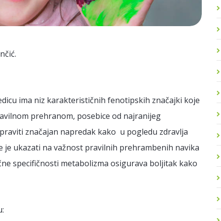
ančić.
cu ima niz karakterističnih fenotipskih značajki koje
Pravilnom prehranom, posebice od najranijeg
napraviti značajan napredak kako u pogledu zdravlja
je je ukazati na važnost pravilnih prehrambenih navika
učne specifičnosti metabolizma osigurava boljitak kako
u: