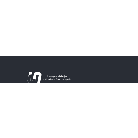
Ova web stranica je zvanična stranica
Udruženja putem koje će se članovi i svi
zainteresovani moći informisati o naučno
utemeljenim činjenicama o hrani i ishrani. Cilj
je postati jednim od vjerodostojnih izvora
znanja iz područja nutricionizma.