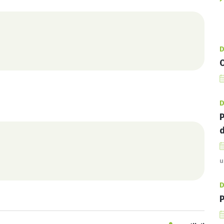
D
O
D
P
d
u
D
P