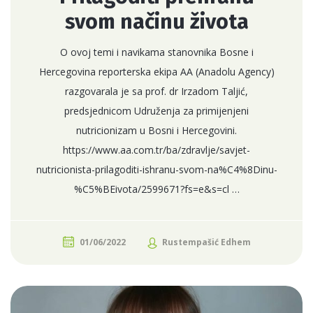
svom načinu života
O ovoj temi i navikama stanovnika Bosne i
Hercegovina reporterska ekipa AA (Anadolu Agency)
razgovarala je sa prof. dr Irzadom Taljić,
predsjednicom Udruženja za primijenjeni
nutricionizam u Bosni i Hercegovini.
https://www.aa.com.tr/ba/zdravlje/savjet-
nutricionista-prilagoditi-ishranu-svom-na%C4%8Dinu-
%C5%BEivota/2599671?fs=e&s=cl …
01/06/2022
Rustempašić Edhem