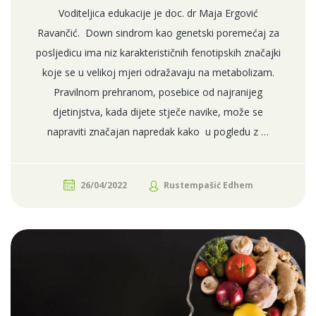
Voditeljica edukacije je doc. dr Maja Ergović
Ravančić. Down sindrom kao genetski poremećaj za
posljedicu ima niz karakterističnih fenotipskih značajki
koje se u velikoj mjeri odražavaju na metabolizam.
Pravilnom prehranom, posebice od najranijeg
djetinjstva, kada dijete stječe navike, može se
napraviti značajan napredak kako u pogledu z …
26/04/2022
Rustempašić Edhem