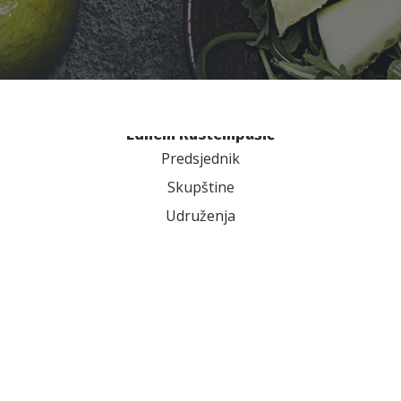
Meso / Riba / Jaja
Dijetoterapija
Masti i ulja
Dijetetika
Štetne tvari
Edhem Rustempašić
Predsjednik
Skupštine
Udruženja