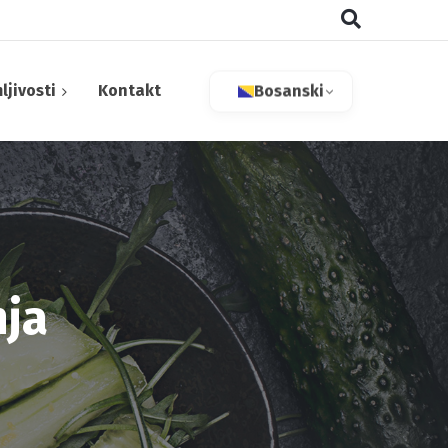
ljivosti
Kontakt
Bosanski
aktivne tvari
nja
 bilje
tivi