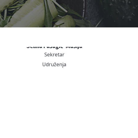
Selma Pašagić-Mušija
Sekretar
Udruženja