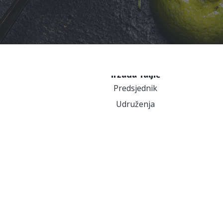
Irzada Taljić
Predsjednik
Udruženja