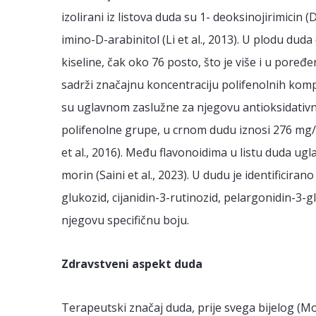
izolirani iz listova duda su 1- deoksinojirimicin (
imino-D-arabinitol (Li et al., 2013). U plodu d
kiseline, čak oko 76 posto, što je više i u poređ
sadrži značajnu koncentraciju polifenolnih kompon
su uglavnom zaslužne za njegovu antioksidativnu
polifenolne grupe, u crnom dudu iznosi 276 mg/100
et al., 2016). Među flavonoidima u listu duda ugl
morin (Saini et al., 2023). U dudu je identificirano
glukozid, cijanidin-3-rutinozid, pelargonidin-3-g
njegovu specifičnu boju.
Zdravstveni aspekt duda
Terapeutski značaj duda, prije svega bijelog (Mo