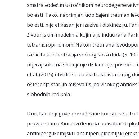
smatra vodećim uzročnikom neurodegenerativni
bolesti. Tako, naprimjer, uobičajeni tretman l
bolesti, nije efikasan jer izaziva i diskineziju. F
životinjskim modelima kojima je inducirana Parki
tetrahidropiridinom. Nakon tretmana levodopom
različita koncentracija voćnog soka duda (5, 10 
utjecaj soka na smanjenje diskinezije, posebno u
et al. (2015) utvrdili su da ekstrakt lista crnog
oštećenja starijih miševa usljed visokog antioksi
slobodnih radikala.
Dud, kao i njegove prerađevine koriste se u tre
provedenim u Kini utvrđeno da polisaharidi plod
antihiperglikemijski i antihiperlipidemijski efek