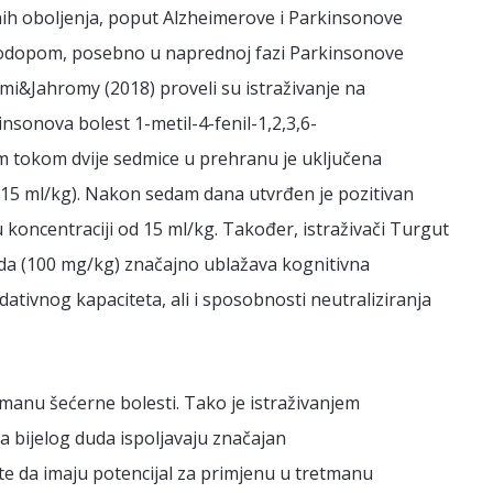
h oboljenja, poput Alzheimerove i Parkinsonove
evodopom, posebno u naprednoj fazi Parkinsonove
ahimi&Jahromy (2018) proveli su istraživanje na
nsonova bolest 1-metil-4-fenil-1,2,3,6-
 tokom dvije sedmice u prehranu je uključena
i 15 ml/kg). Nakon sedam dana utvrđen je pozitivan
 koncentraciji od 15 ml/kg. Također, istraživači Turgut
 duda (100 mg/kg) značajno ublažava kognitivna
dativnog kapaciteta, ali i sposobnosti neutraliziranja
tmanu šećerne bolesti. Tako je istraživanjem
a bijelog duda ispoljavaju značajan
t te da imaju potencijal za primjenu u tretmanu