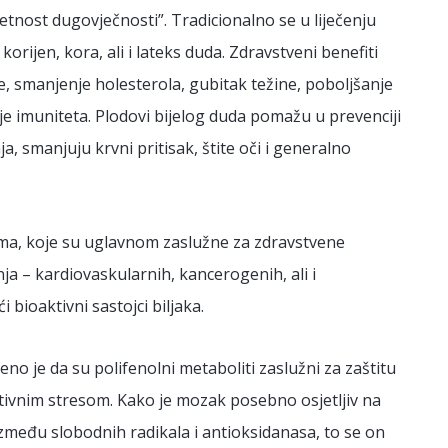
jetnost dugovječnosti”. Tradicionalno se u liječenju
 korijen, kora, ali i lateks duda. Zdravstveni benefiti
, smanjenje holesterola, gubitak težine, poboljšanje
anje imuniteta. Plodovi bijelog duda pomažu u prevenciji
 smanjuju krvni pritisak, štite oči i generalno
ma, koje su uglavnom zaslužne za zdravstvene
ja – kardiovaskularnih, kancerogenih, ali i
 bioaktivni sastojci biljaka.
đeno je da su polifenolni metaboliti zaslužni za zaštitu
tivnim stresom. Kako je mozak posebno osjetljiv na
 između slobodnih radikala i antioksidanasa, to se on