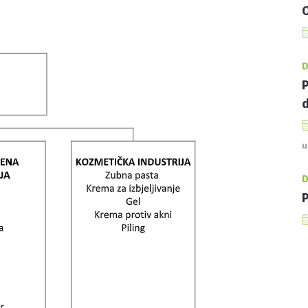
O
D
P
d
u
D
P