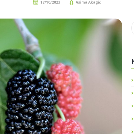
17/10/2023
Asima Akagić
Meso / Riba / Jaja
Dijetoterapija
Masti i ulja
Dijetetika
Štetne tvari