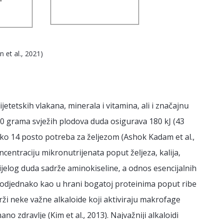
 et al., 2021)
jetetskih vlakana, minerala i vitamina, ali i značajnu
0 grama svježih plodova duda osigurava 180 kJ (43
oko 14 posto potreba za željezom (Ashok Kadam et al.,
ncentraciju mikronutrijenata poput željeza, kalija,
vi bijelog duda sadrže aminokiseline, a odnos esencijalnih
 podjednako kao u hrani bogatoj proteinima poput ribe
adrži neke važne alkaloide koji aktiviraju makrofage
no zdravlje (Kim et al., 2013). Najvažniji alkaloidi