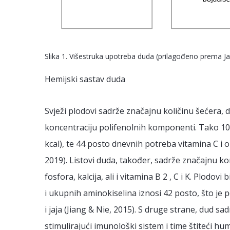
Slika 1. Višestruka upotreba duda (prilagođeno prema Jan
Hemijski sastav duda
Svježi plodovi sadrže značajnu količinu šećera, di
koncentraciju polifenolnih komponenti. Tako 10
kcal), te 44 posto dnevnih potreba vitamina C i 
2019). Listovi duda, također, sadrže značajnu ko
fosfora, kalcija, ali i vitamina B 2 , C i K. Plodo
i ukupnih aminokiselina iznosi 42 posto, što je
i jaja (Jiang & Nie, 2015). S druge strane, dud s
stimulirajući imunološki sistem i time štiteći huma