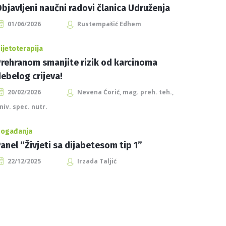
bjavljeni naučni radovi članica Udruženja
01/06/2026
Rustempašić Edhem
ijetoterapija
rehranom smanjite rizik od karcinoma
ebelog crijeva!
20/02/2026
Nevena Ćorić, mag. preh. teh.,
niv. spec. nutr.
ogađanja
anel “Živjeti sa dijabetesom tip 1”
22/12/2025
Irzada Taljić