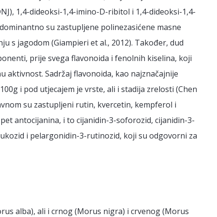
DNJ), 1,4-dideoksi-1,4-imino-D-ribitol i 1,4-dideoksi-1,4-
uda dominantno su zastupljene polinezasićene masne
enju s jagodom (Giampieri et al., 2012). Također, dud
enti, prije svega flavonoida i fenolnih kiselina, koji
 aktivnost. Sadržaj flavonoida, kao najznačajnije
g i pod utjecajem je vrste, ali i stadija zrelosti (Chen
avnom su zastupljeni rutin, kvercetin, kempferol i
 pet antocijanina, i to cijanidin-3-soforozid, cijanidin-3-
lukozid i pelargonidin-3-rutinozid, koji su odgovorni za
rus alba), ali i crnog (Morus nigra) i crvenog (Morus