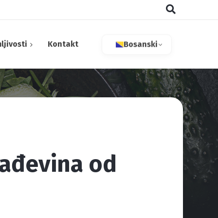
ljivosti
Kontakt
Bosanski
aktivne tvari
rađevina od
 bilje
tivi