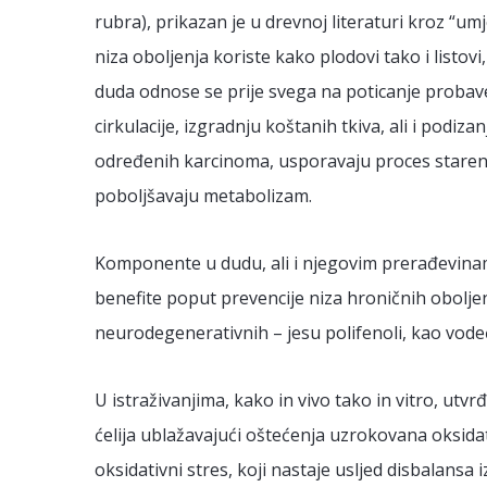
rubra), prikazan je u drevnoj literaturi kroz “um
niza oboljenja koriste kako plodovi tako i listovi,
duda odnose se prije svega na poticanje probave
cirkulacije, izgradnju koštanih tkiva, ali i podiz
određenih karcinoma, usporavaju proces starenja,
poboljšavaju metabolizam.
Komponente u dudu, ali i njegovim prerađevina
benefite poput prevencije niza hroničnih oboljen
neurodegenerativnih – jesu polifenoli, kao vodeći
U istraživanjima, kako in vivo tako in vitro, utvr
ćelija ublažavajući oštećenja uzrokovana oksida
oksidativni stres, koji nastaje usljed disbalansa