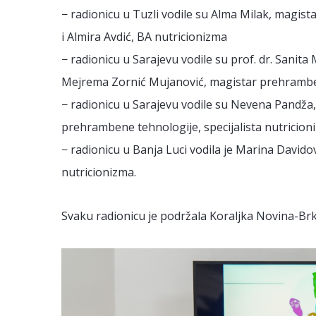
− radionicu u Tuzli vodile su Alma Milak, magist
i Almira Avdić, BA nutricionizma
− radionicu u Sarajevu vodile su prof. dr. Sanita 
Mejrema Zornić Mujanović, magistar prehrambene
− radionicu u Sarajevu vodile su Nevena Pandža,
prehrambene tehnologije, specijalista nutricion
− radionicu u Banja Luci vodila je Marina Davido
nutricionizma.
Svaku radionicu je podržala Koraljka Novina-Brk