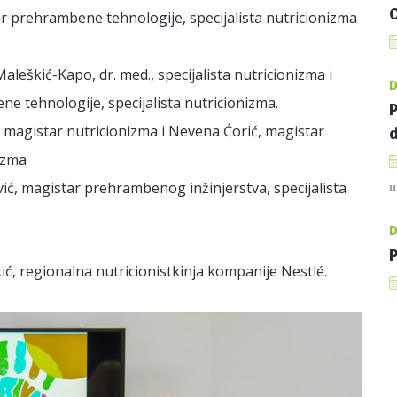
O
ar prehrambene tehnologije, specijalista nutricionizma
Maleškić-Kapo, dr. med., specijalista nutricionizma i
D
 tehnologije, specijalista nutricionizma.
P
 magistar nutricionizma i Nevena Ćorić, magistar
d
izma
vić, magistar prehrambenog inžinjerstva, specijalista
u
D
P
ić, regionalna nutricionistkinja kompanije
Nestlé
.