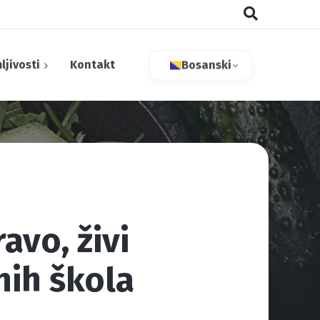
ljivosti
Kontakt
Bosanski
aktivne tvari
avo, živi
 bilje
nih škola
tivi