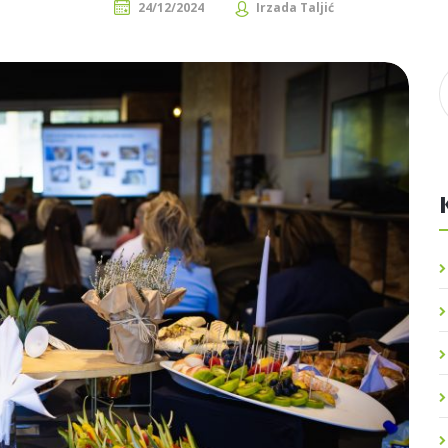
24/12/2024
Irzada Taljić
Meso / Riba / Jaja
Dijetoterapija
Masti i ulja
Dijetetika
Štetne tvari