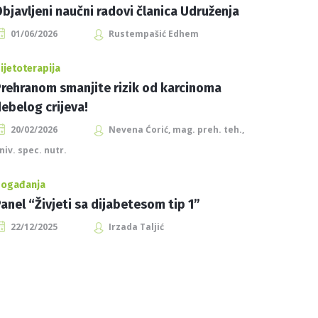
bjavljeni naučni radovi članica Udruženja
01/06/2026
Rustempašić Edhem
ijetoterapija
rehranom smanjite rizik od karcinoma
ebelog crijeva!
20/02/2026
Nevena Ćorić, mag. preh. teh.,
niv. spec. nutr.
ogađanja
anel “Živjeti sa dijabetesom tip 1”
22/12/2025
Irzada Taljić