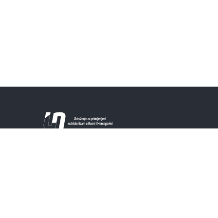
Ova web stranica je zvanična stranica
Udruženja putem koje će se članovi i svi
zainteresovani moći informisati o naučno
utemeljenim činjenicama o hrani i ishrani. Cilj
je postati jednim od vjerodostojnih izvora
znanja iz područja nutricionizma.