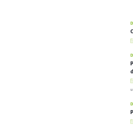
D
O
D
P
d
u
D
P