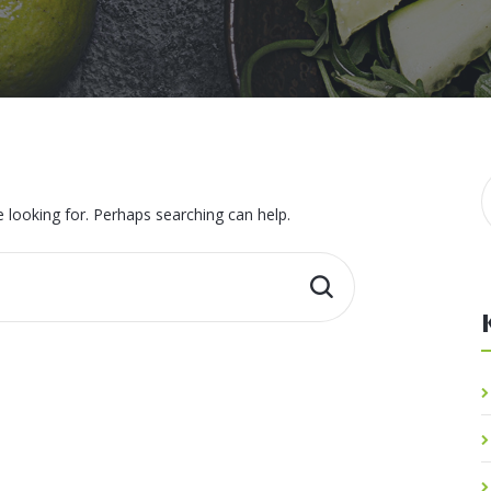
Meso / Riba / Jaja
Dijetoterapija
Masti i ulja
Dijetetika
Štetne tvari
e looking for. Perhaps searching can help.