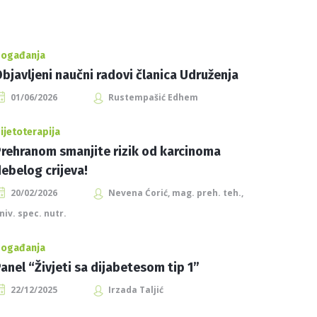
ogađanja
bjavljeni naučni radovi članica Udruženja
01/06/2026
Rustempašić Edhem
ijetoterapija
rehranom smanjite rizik od karcinoma
ebelog crijeva!
20/02/2026
Nevena Ćorić, mag. preh. teh.,
niv. spec. nutr.
ogađanja
anel “Živjeti sa dijabetesom tip 1”
22/12/2025
Irzada Taljić