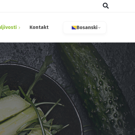
ljivosti
Kontakt
Bosanski
aktivne tvari
 bilje
tivi