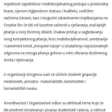
vrijednosti zajedništva i multidisciplinarnog pristupa u proizvodnji
hrane, njenom higijenskom statusu i kvalitetu, različitim
načinima ishrane, kao i mogućim zdravstvenim implikacijama na
čovjeka što će biti od izuzetne važnosti u rješavanju značajnijih
pitanja u ovoj životnoj oblasti. Ovakav pristup u sagledavanju
ovog kompleksnog pitanja, kroz multidisciplinarnost, predstavlja
i savremeni trend „evropske nacije“ u iznalaženju najracionalnijih
odgovora na mnoga pitanja gotovo u svim sferama društvenog
života i djelovanja.
U organizaciji Kongresa uzet će učešće studenti grupacije
medicinskih, prirodno- matematičkih, biotehničkih i
humanističkih nauka.
Koordinacioni i Organizacioni odbor su definisali teme koje će
biti predmet istraživanja i pisanja studentskih radova, a odnose