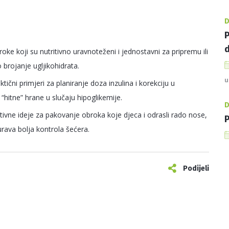
D
P
d
oke koji su nutritivno uravnoteženi i jednostavni za pripremu ili
brojanje ugljikohidrata.
u
tični primjeri za planiranje doza inzulina i korekciju u
“hitne” hrane u slučaju hipoglikemije.
D
ativne ideje za pakovanje obroka koje djeca i odrasli rado nose,
P
rava bolja kontrola šećera.
Podijeli