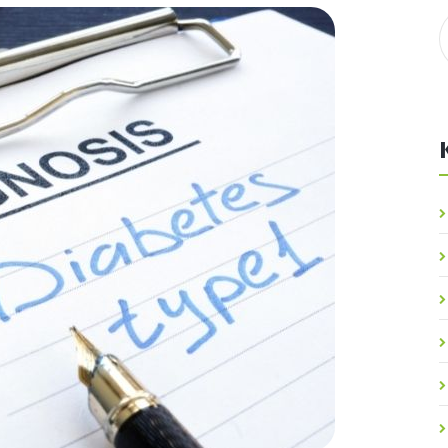
Meso / Riba / Jaja
Dijetoterapija
Masti i ulja
Dijetetika
Štetne tvari