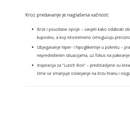
Kroz predavanje je naglašena važnost:
Brze i pouzdane opcije – savjeti kako odabrati obr
kupovinu, a koji istovremeno omogućuju precizno 
Izbjegavanje hiper- i hipoglikemije u pokretu – prak
nepredviđenim situacijama, uz fokus na pakiranje 
Inspiracija za “Lunch Box” – predstavljene su kre
čime se smanjuje oslanjanje na brzu hranu i osigu