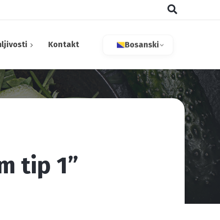
ljivosti
Kontakt
Bosanski
aktivne tvari
m tip 1”
 bilje
tivi