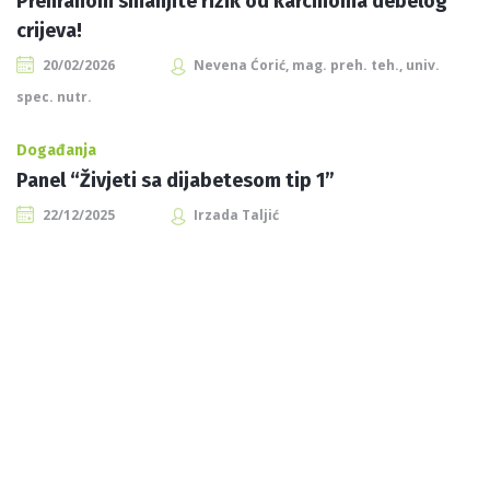
Prehranom smanjite rizik od karcinoma debelog
crijeva!
20/02/2026
Nevena Ćorić, mag. preh. teh., univ.
spec. nutr.
Događanja
Panel “Živjeti sa dijabetesom tip 1”
22/12/2025
Irzada Taljić