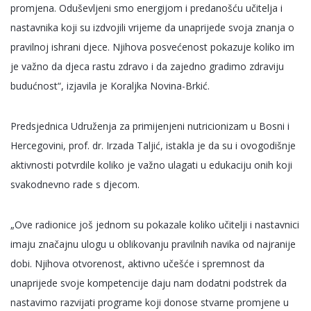
promjena. Oduševljeni smo energijom i predanošću učitelja i
nastavnika koji su izdvojili vrijeme da unaprijede svoja znanja o
pravilnoj ishrani djece. Njihova posvećenost pokazuje koliko im
je važno da djeca rastu zdravo i da zajedno gradimo zdraviju
budućnost“, izjavila je Koraljka Novina-Brkić.
Predsjednica Udruženja za primijenjeni nutricionizam u Bosni i
Hercegovini, prof. dr. Irzada Taljić, istakla je da su i ovogodišnje
aktivnosti potvrdile koliko je važno ulagati u edukaciju onih koji
svakodnevno rade s djecom.
„Ove radionice još jednom su pokazale koliko učitelji i nastavnici
imaju značajnu ulogu u oblikovanju pravilnih navika od najranije
dobi. Njihova otvorenost, aktivno učešće i spremnost da
unaprijede svoje kompetencije daju nam dodatni podstrek da
nastavimo razvijati programe koji donose stvarne promjene u