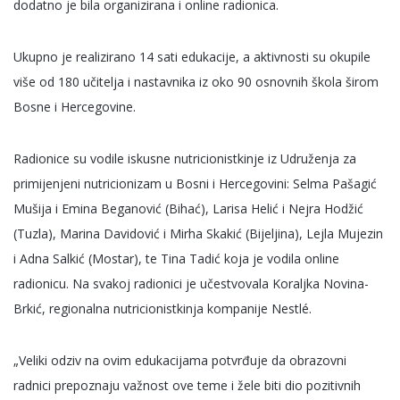
dodatno je bila organizirana i online radionica.
Ukupno je realizirano 14 sati edukacije, a aktivnosti su okupile
više od 180 učitelja i nastavnika iz oko 90 osnovnih škola širom
Bosne i Hercegovine.
Radionice su vodile iskusne nutricionistkinje iz Udruženja za
primijenjeni nutricionizam u Bosni i Hercegovini: Selma Pašagić
Mušija i Emina Beganović (Bihać), Larisa Helić i Nejra Hodžić
(Tuzla), Marina Davidović i Mirha Skakić (Bijeljina), Lejla Mujezin
i Adna Salkić (Mostar), te Tina Tadić koja je vodila online
radionicu. Na svakoj radionici je učestvovala Koraljka Novina-
Brkić, regionalna nutricionistkinja kompanije
Nestlé
.
„Veliki odziv na ovim edukacijama potvrđuje da obrazovni
radnici prepoznaju važnost ove teme i žele biti dio pozitivnih