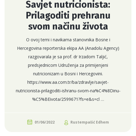
Savjet nutricionista:
Prilagoditi prehranu
svom načinu života
O ovoj temi i navikama stanovnika Bosne i
Hercegovina reporterska ekipa AA (Anadolu Agency)
razgovarala je sa prof. dr Irzadom Taljić,
predsjednicom Udruženja za primijenjeni
nutricionizam u Bosni i Hercegovini.
https://www.aa.com.tr/ba/zdravlje/savjet-
nutricionista-prilagoditi-ishranu-svom-na%C4%8Dinu-
%C5%BEivota/2599671?fs=e&s=cl …
01/06/2022
Rustempašić Edhem